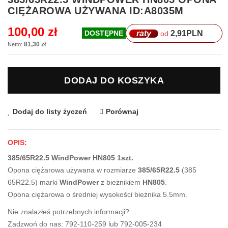
na
CIĘŻAROWA UŻYWANA ID:A8035M
początek
galerii
100,00 zł
raty
2,91
PLN
DOSTĘPNE
od
81,30 zł
DODAJ DO KOSZYKA
Dodaj do listy życzeń
Porównaj
OPIS:
385/65R22.5 WindPower HN805 1szt.
Opona ciężarowa używana w rozmiarze
385/65R22.5
(385
65R22.5) marki
WindPower
z bieżnikiem
HN805
.
Opona ciężarowa o średniej wysokości bieżnika 5.5mm.
Nie znalazłeś potrzebnych informacji?
Zadzwoń do nas: 792-110-259 lub 792-005-234