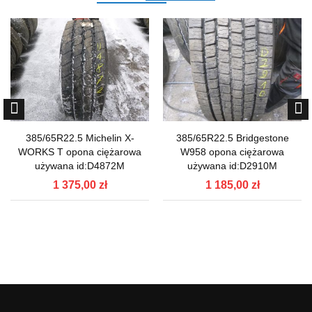
385/65R22.5 Michelin X-
385/65R22.5 Bridgestone
WORKS T opona ciężarowa
W958 opona ciężarowa
używana id:D4872M
używana id:D2910M
1 375,00 zł
1 185,00 zł