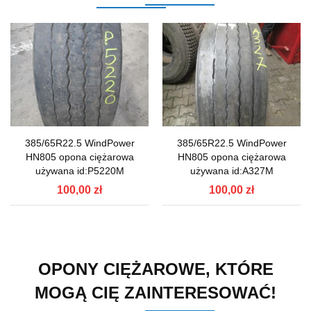
385/65R22.5 WindPower
385/65R22.5 WindPower
HN805 opona ciężarowa
HN805 opona ciężarowa
używana id:P5220M
używana id:A327M
100,00 zł
100,00 zł
OPONY CIĘŻAROWE, KTÓRE
MOGĄ CIĘ ZAINTERESOWAĆ!