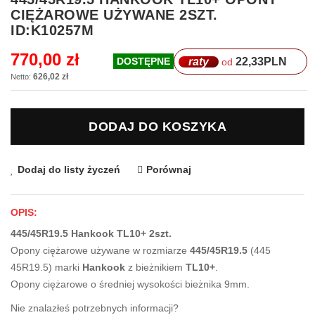
na
CIĘŻAROWE UŻYWANE 2SZT.
początek
ID:K10257M
galerii
770,00 zł
raty
22,33
PLN
DOSTĘPNE
od
626,02 zł
DODAJ DO KOSZYKA
Dodaj do listy życzeń
Porównaj
OPIS:
445/45R19.5 Hankook TL10+ 2szt.
Opony ciężarowe używane w rozmiarze
445/45R19.5
(445
45R19.5) marki
Hankook
z bieżnikiem
TL10+
.
Opony ciężarowe o średniej wysokości bieżnika 9mm.
Nie znalazłeś potrzebnych informacji?