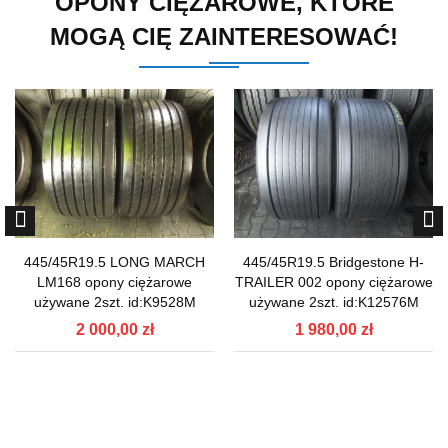
OPONY CIĘŻAROWE, KTÓRE
MOGĄ CIĘ ZAINTERESOWAĆ!
445/45R19.5 LONG MARCH
445/45R19.5 Bridgestone H-
LM168 opony ciężarowe
TRAILER 002 opony ciężarowe
używane 2szt. id:K9528M
używane 2szt. id:K12576M
2 000,00 zł
1 980,00 zł