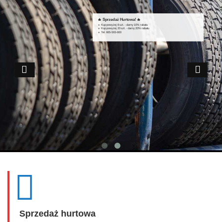
🔥 Sprzedaż Hurtowa! 🔥
🔹 Kup powyżej 8 szt. - damy 10% rabatu
🔹 Kup powyżej 20 szt. - damy 20% rabatu
🔹 Tel. 665-593-600
Sprzedaż hurtowa