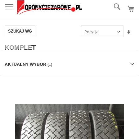
do
Szukaj..
treści
Ust
SZUKAJ WG
kie
ros
KOMPLET
AKTUALNY WYBÓR