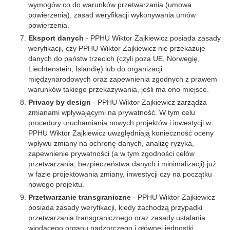
wymogów co do warunków przetwarzania (umowa
powierzenia), zasad weryfikacji wykonywania umów
powierzenia.
Eksport danych
- PPHU Wiktor Zajkiewicz posiada zasady
weryfikacji, czy PPHU Wiktor Zajkiewicz nie przekazuje
danych do państw trzecich (czyli poza UE, Norwegię,
Liechtenstein, Islandię) lub do organizacji
międzynarodowych oraz zapewnienia zgodnych z prawem
warunków takiego przekazywania, jeśli ma ono miejsce.
Privacy by design
- PPHU Wiktor Zajkiewicz zarządza
zmianami wpływającymi na prywatność. W tym celu
procedury uruchamiania nowych projektów i inwestycji w
PPHU Wiktor Zajkiewicz uwzględniają konieczność oceny
wpływu zmiany na ochronę danych, analizę ryzyka,
zapewnienie prywatności (a w tym zgodności celów
przetwarzania, bezpieczeństwa danych i minimalizacji) już
w fazie projektowania zmiany, inwestycji czy na początku
nowego projektu.
Przetwarzanie transgraniczne
- PPHU Wiktor Zajkiewicz
posiada zasady weryfikacji, kiedy zachodzą przypadki
przetwarzania transgranicznego oraz zasady ustalania
wiodącego organu nadzorczego i głównej jednostki