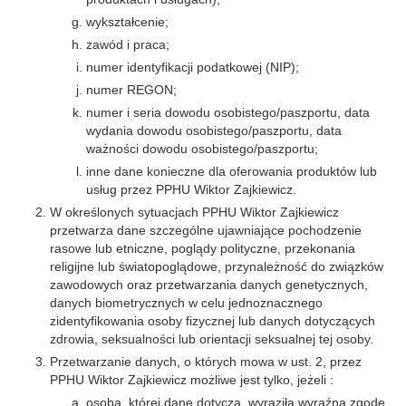
wykształcenie;
zawód i praca;
numer identyfikacji podatkowej (NIP);
numer REGON;
numer i seria dowodu osobistego/paszportu, data
wydania dowodu osobistego/paszportu, data
ważności dowodu osobistego/paszportu;
inne dane konieczne dla oferowania produktów lub
usług przez PPHU Wiktor Zajkiewicz.
W określonych sytuacjach PPHU Wiktor Zajkiewicz
przetwarza dane szczególne ujawniające pochodzenie
rasowe lub etniczne, poglądy polityczne, przekonania
religijne lub światopoglądowe, przynależność do związków
zawodowych oraz przetwarzania danych genetycznych,
danych biometrycznych w celu jednoznacznego
zidentyfikowania osoby fizycznej lub danych dotyczących
zdrowia, seksualności lub orientacji seksualnej tej osoby.
Przetwarzanie danych, o których mowa w ust. 2, przez
PPHU Wiktor Zajkiewicz możliwe jest tylko, jeżeli :
osoba, której dane dotyczą, wyraziła wyraźną zgodę