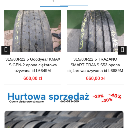
315/80R22.5 Goodyear KMAX
315/80R22.5 TRAZANO
S GEN-2 opona ciężarowa
SMART TRANS S53 opona
używana id:L6649M
ciężarowa używana id:L6689M
600,00 zł
660,00 zł