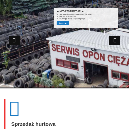
🔥 MEGA WYPRZEDAŻ! 🔥
🔹 1500 opon ciężarowych za jedyne 100 zł brutto!
🔹 2000 szt. tańsze o 20%!
🔹 Nie przegap okazji – zapasy topnieją!
Kup teraz!
Sprzedaż hurtowa