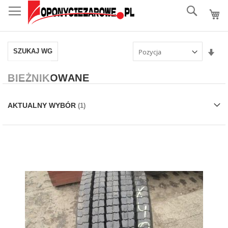
do
Szukaj..
treści
Ust
SZUKAJ WG
kie
ros
BIEŻNIKOWANE
AKTUALNY WYBÓR