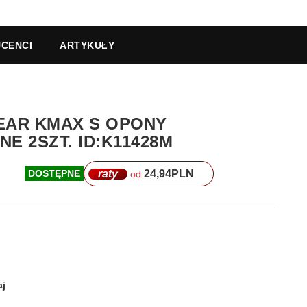
CENCI
ARTYKUŁY
YEAR KMAX S OPONY
E 2SZT. ID:K11428M
raty
24,94
PLN
DOSTĘPNE
od
j