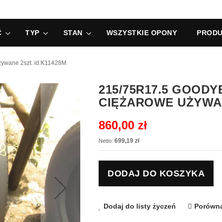
Ć
TYP
STAN
WSZYSTKIE OPONY
PRODU
ywane 2szt. id:K11428M
215/75R17.5 GOOD
CIĘŻAROWE UŻYWAN
860,00 zł
699,19 zł
DODAJ DO KOSZYKA
Dodaj do listy życzeń
Porówna