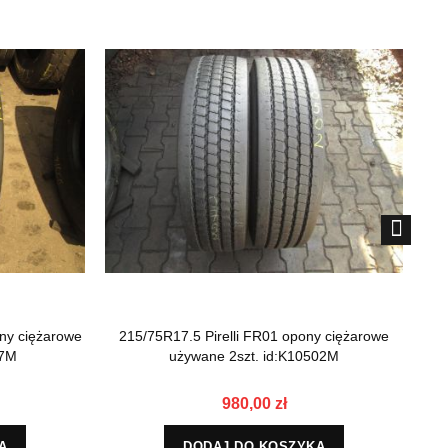
ny ciężarowe
215/75R17.5 Pirelli FR01 opony ciężarowe
215
37M
używane 2szt. id:K10502M
980,00 zł
A
DODAJ DO KOSZYKA