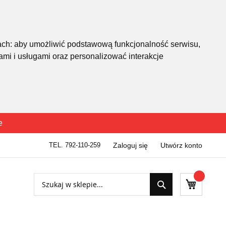
ach:
aby umożliwić podstawową funkcjonalność serwisu
,
mi i usługami oraz personalizować interakcje
e
TEL. 792-110-259
Zaloguj się
Utwórz konto
Szukaj
Mój kosz
Szukaj