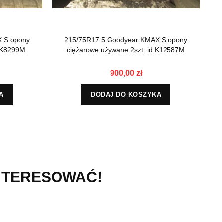
 S opony
215/75R17.5 Goodyear KMAX S opony
d:K8299M
ciężarowe używane 2szt. id:K12587M
900,00 zł
A
DODAJ DO KOSZYKA
INTERESOWAĆ!