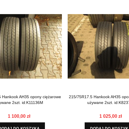
5 Hankook AH35 opony ciężarowe
215/75R17.5 Hankook AH35 opo
ywane 2szt. id:K11136M
używane 2szt. id:K82
1 100,00 zł
1 025,00 zł
DODAJ DO KOSZYKA
DODAJ DO KOSZYK