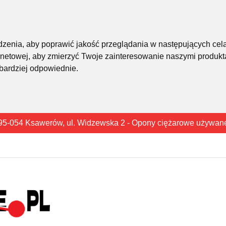
śledzenia, aby poprawić jakość przeglądania w następujących cel
rnetowej
,
aby zmierzyć Twoje zainteresowanie naszymi produkta
 bardziej odpowiednie
.
95-054 Ksawerów, ul. Widzewska 2 - Opony ciężarowe używan