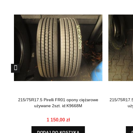
215/75R17.5 Pirelli FR01 opony ciężarowe
215/75R17.
używane 2szt. id:K9668M
uż
1 150,00 zł
DODAJ DO KOSZYKA