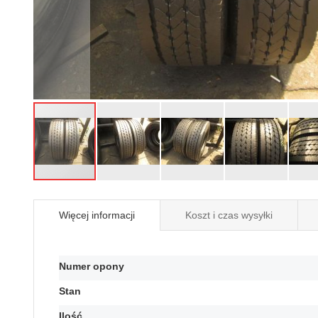
Przejdź
na
Więcej informacji
Koszt i czas wysyłki
początek
galerii
Więcej
Numer opony
informacji
Stan
Ilość