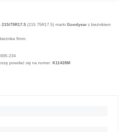
e
215/75R17.5
(215 75R17.5) marki
Goodyear
z bieżnikiem
 bieżnika 9mm.
-005-234
roszę powołać się na numer:
K11428M