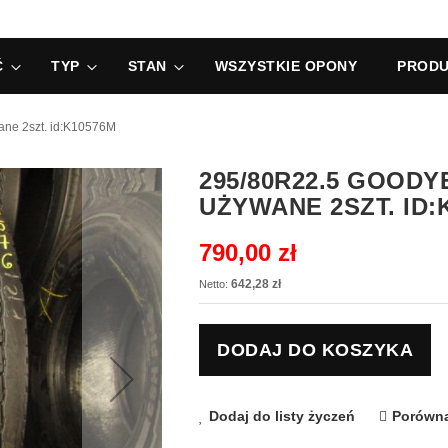
Ć
TYP
STAN
WSZYSTKIE OPONY
PRODU
ne 2szt. id:K10576M
295/80R22.5 GOOD
UŻYWANE 2SZT. ID:
790,00 zł
642,28 zł
DODAJ DO KOSZYKA
Dodaj do listy życzeń
Porówna