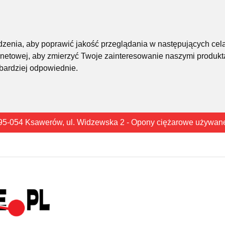
śledzenia, aby poprawić jakość przeglądania w następujących cel
rnetowej
,
aby zmierzyć Twoje zainteresowanie naszymi produkta
 bardziej odpowiednie
.
95-054 Ksawerów, ul. Widzewska 2 - Opony ciężarowe używan