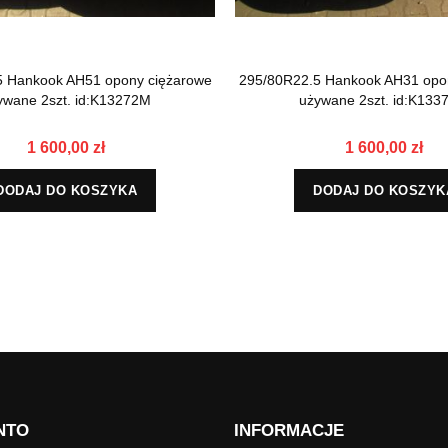
5 Hankook AH51 opony ciężarowe
295/80R22.5 Hankook AH31 opo
ywane 2szt. id:K13272M
używane 2szt. id:K133
1 600,00 zł
1 600,00 zł
DODAJ DO KOSZYKA
DODAJ DO KOSZYK
NTO
INFORMACJE