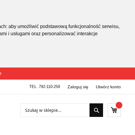
ach:
aby umożliwić podstawową funkcjonalność serwisu
,
mi i usługami oraz personalizować interakcje
e
TEL. 792-110-259
Zaloguj się
Utwórz konto
Szukaj
Mój kosz
Szukaj