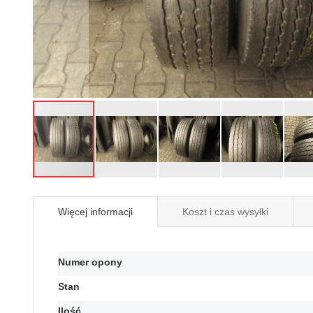
Przejdź
na
Więcej informacji
Koszt i czas wysyłki
początek
galerii
Więcej
Numer opony
informacji
Stan
Ilość