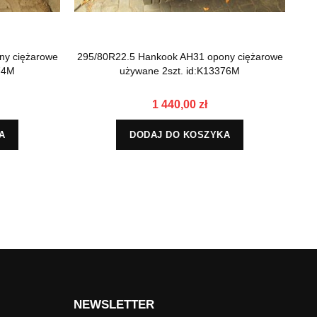
ny ciężarowe
295/80R22.5 Hankook AH31 opony ciężarowe
29
74M
używane 2szt. id:K13376M
1 440,00 zł
A
DODAJ DO KOSZYKA
NEWSLETTER