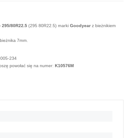
e
295/80R22.5
(295 80R22.5) marki
Goodyear
z bieżnikiem
 bieżnika 7mm.
-005-234
roszę powołać się na numer:
K10576M