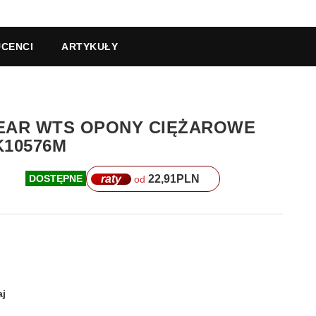
CENCI
ARTYKUŁY
YEAR WTS OPONY CIĘŻAROWE
K10576M
raty
22,91
PLN
DOSTĘPNE
od
j