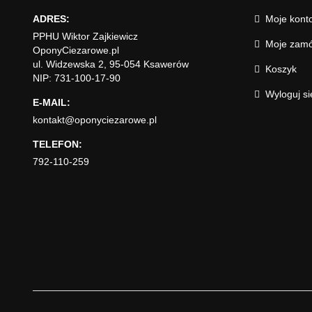
ADRES:
Moje kont
PPHU Wiktor Zajkiewicz
Moje zamó
OponyCiezarowe.pl
ul. Widzewska 2, 95-054 Ksawerów
Koszyk
NIP: 731-100-17-90
Wyloguj si
E-MAIL:
kontakt@oponyciezarowe.pl
TELEFON:
792-110-259