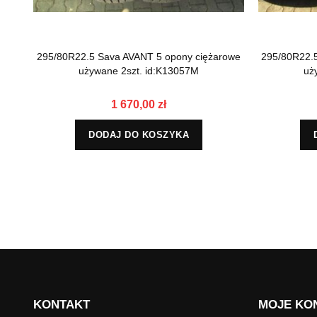
295/80R22.5 Sava AVANT 5 opony ciężarowe
295/80R22.
używane 2szt. id:K13057M
uż
1 670,00 zł
DODAJ DO KOSZYKA
KONTAKT
MOJE KO