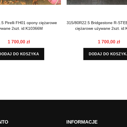
5 Pirelli FH01 opony ciężarowe
315/80R22.5 Bridgestone R-STE
ywane 2szt. id:K10366M
ciężarowe używane 2szt. id
1 700,00 zł
1 700,00 zł
DODAJ DO KOSZYKA
DODAJ DO KOSZYK
NTO
INFORMACJE