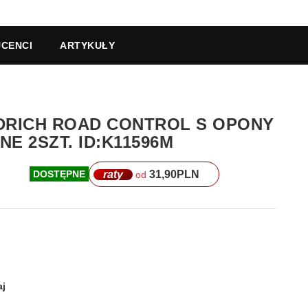
CENCI
ARTYKUŁY
ODRICH ROAD CONTROL S OPONY
E 2SZT. ID:K11596M
raty
31,90
PLN
DOSTĘPNE
od
j