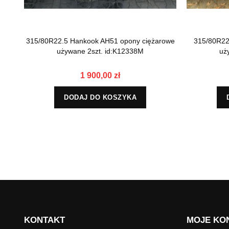
315/80R22.5 Hankook AH51 opony ciężarowe
315/80R22.
używane 2szt. id:K12338M
uż
1 900,00 zł
DODAJ DO KOSZYKA
KONTAKT
MOJE KO