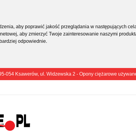
śledzenia, aby poprawić jakość przeglądania w następujących cel
rnetowej
,
aby zmierzyć Twoje zainteresowanie naszymi produkta
 bardziej odpowiednie
.
95-054 Ksawerów, ul. Widzewska 2 - Opony ciężarowe używan