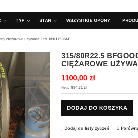
Ć
TYP
STAN
WSZYSTKIE OPONY
PRODU
 ciężarowe używane 2szt. id:K11596M
315/80R22.5 BFGO
CIĘŻAROWE UŻYWAN
1100,00 zł
894,31 zł
DODAJ DO KOSZYKA
Dodaj do listy życzeń
Porówna