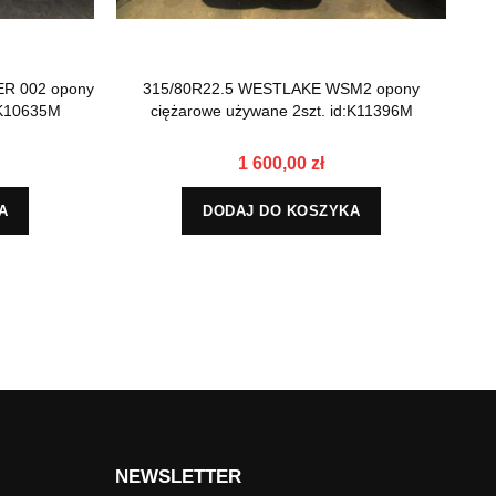
ER 002 opony
315/80R22.5 WESTLAKE WSM2 opony
315
:K10635M
ciężarowe używane 2szt. id:K11396M
1 600,00 zł
A
DODAJ DO KOSZYKA
NEWSLETTER