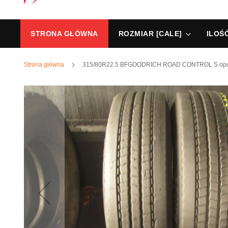
STRONA GŁÓWNA
ROZMIAR [CALE]
ILOŚ
Strona główna
315/80R22.5 BFGOODRICH ROAD CONTROL S opony
Przejdź
na
koniec
galerii