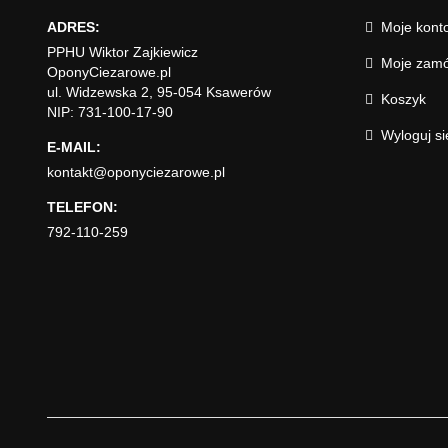
ADRES:
Moje kont
PPHU Wiktor Zajkiewicz
Moje zamó
OponyCiezarowe.pl
ul. Widzewska 2, 95-054 Ksawerów
Koszyk
NIP: 731-100-17-90
Wyloguj si
E-MAIL:
kontakt@oponyciezarowe.pl
TELEFON:
792-110-259