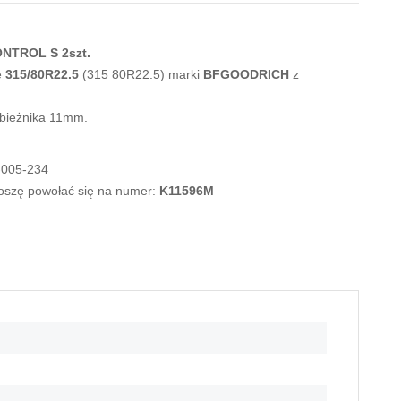
NTROL S 2szt.
e
315/80R22.5
(315 80R22.5) marki
BFGOODRICH
z
 bieżnika 11mm.
-005-234
roszę powołać się na numer:
K11596M