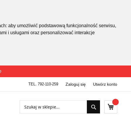
ach:
aby umożliwić podstawową funkcjonalność serwisu
,
mi i usługami oraz personalizować interakcje
e
TEL. 792-110-259
Zaloguj się
Utwórz konto
Szukaj
Mój kosz
Szukaj