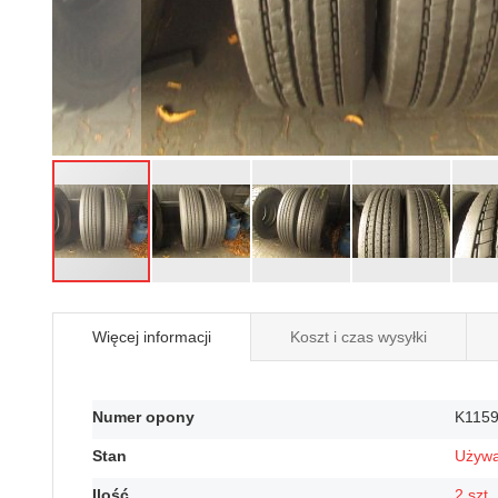
Przejdź
na
Więcej informacji
Koszt i czas wysyłki
początek
galerii
Więcej
Numer opony
K115
informacji
Stan
Używ
Ilość
2 szt.