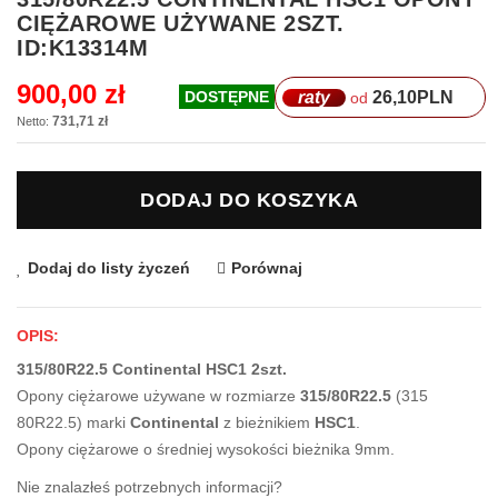
na
CIĘŻAROWE UŻYWANE 2SZT.
początek
ID:K13314M
galerii
900,00 zł
raty
26,10
PLN
DOSTĘPNE
od
731,71 zł
DODAJ DO KOSZYKA
Dodaj do listy życzeń
Porównaj
OPIS:
315/80R22.5 Continental HSC1 2szt.
Opony ciężarowe używane w rozmiarze
315/80R22.5
(315
80R22.5) marki
Continental
z bieżnikiem
HSC1
.
Opony ciężarowe o średniej wysokości bieżnika 9mm.
Nie znalazłeś potrzebnych informacji?