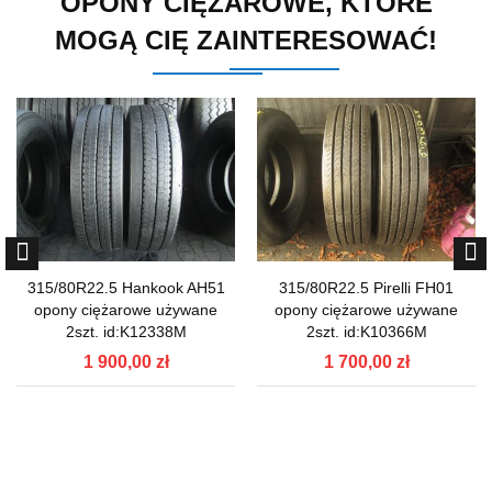
OPONY CIĘŻAROWE, KTÓRE
MOGĄ CIĘ ZAINTERESOWAĆ!
315/80R22.5 Hankook AH51
315/80R22.5 Pirelli FH01
opony ciężarowe używane
opony ciężarowe używane
2szt. id:K12338M
2szt. id:K10366M
1 900,00 zł
1 700,00 zł