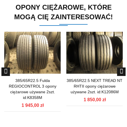
OPONY CIĘŻAROWE, KTÓRE
MOGĄ CIĘ ZAINTERESOWAĆ!
385/65R22.5 Fulda
385/65R22.5 NEXT TREAD NT
REGIOCONTROL 3 opony
RHTII opony ciężarowe
ciężarowe używane 2szt.
używane 2szt. id:K12086M
id:K8358M
1 850,00 zł
1 945,00 zł