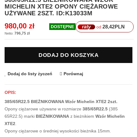
na
MICHELIN XTE2 OPONY CIĘŻAROWE
początek
UŻYWANE 2SZT. ID:K13033M
galerii
980,00 zł
raty
28,42
PLN
DOSTĘPNE
od
796,75 zł
DODAJ DO KOSZYKA
Dodaj do listy życzeń
Porównaj
OPIS:
385/65R22.5 BIEŻNIKOWANA Wzór Michelin XTE2 2szt.
Opony ciężarowe używane w rozmiarze
385/65R22.5
(385
65R22.5) marki
BIEŻNIKOWANA
z bieżnikiem
Wzór Michelin
XTE2
.
Opony ciężarowe o średniej wysokości bieżnika 15mm.