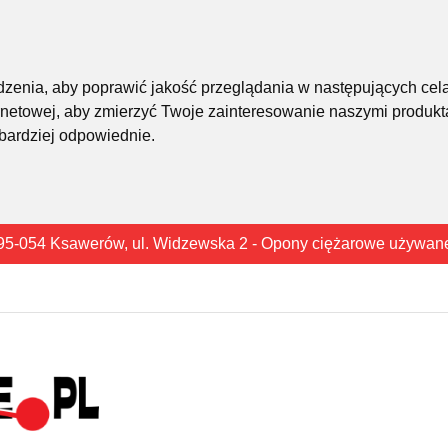
śledzenia, aby poprawić jakość przeglądania w następujących cel
rnetowej
,
aby zmierzyć Twoje zainteresowanie naszymi produkta
 bardziej odpowiednie
.
95-054 Ksawerów, ul. Widzewska 2 - Opony ciężarowe używan