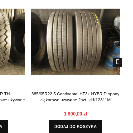
AR TH
385/65R22.5 Continental HT3+ HYBRID opony
3
owe używane
ciężarowe używane 2szt. id:K12811M
1 800,00 zł
A
DODAJ DO KOSZYKA