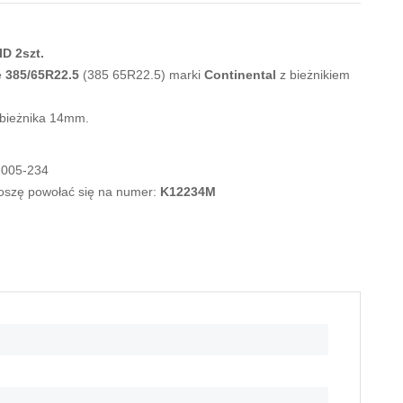
D 2szt.
e
385/65R22.5
(385 65R22.5) marki
Continental
z bieżnikiem
 bieżnika 14mm.
-005-234
roszę powołać się na numer:
K12234M