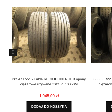
385/65R22.5 Fulda REGIOCONTROL 3 opony
385/65R22
ciężarowe używane 2szt. id:K8358M
ciężaro
1 945,00 zł
DODAJ DO KOSZYKA