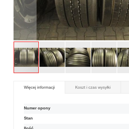
Przejdź
na
Więcej informacji
Koszt i czas wysyłki
początek
galerii
Więcej
Numer opony
informacji
Stan
Ilość