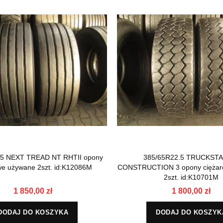
.5 NEXT TREAD NT RHTII opony
385/65R22.5 TRUCKST
we używane 2szt. id:K12086M
CONSTRUCTION 3 opony ciężar
2szt. id:K10701M
1 850,00 zł
1 800,00 zł
DODAJ DO KOSZYKA
DODAJ DO KOSZYK