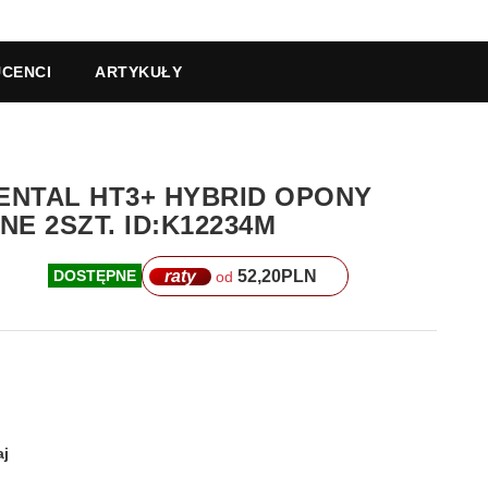
CENCI
ARTYKUŁY
NENTAL HT3+ HYBRID OPONY
E 2SZT. ID:K12234M
raty
52,20
PLN
DOSTĘPNE
od
j