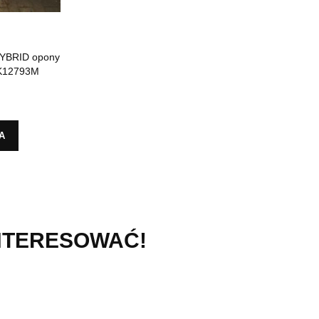
HYBRID opony
:K12793M
A
INTERESOWAĆ!