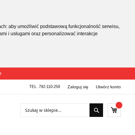
ach:
aby umożliwić podstawową funkcjonalność serwisu
,
mi i usługami oraz personalizować interakcje
e
TEL. 792-110-259
Zaloguj się
Utwórz konto
Szukaj
Mój kosz
Szukaj