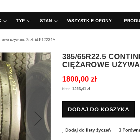
Ć
TYP
STAN
WSZYSTKIE OPONY
PRODU
arowe używane 2szt. id:K12234M
385/65R22.5 CONTI
CIĘŻAROWE UŻYWAN
1800,00 zł
1463,41 zł
DODAJ DO KOSZYKA
Dodaj do listy życzeń
Porówna