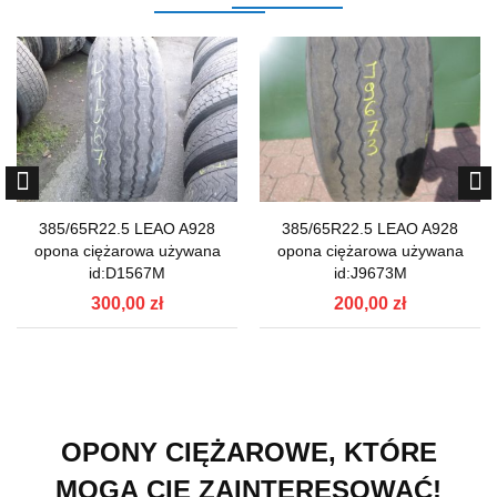
385/65R22.5 LEAO A928
385/65R22.5 LEAO A928
opona ciężarowa używana
opona ciężarowa używana
id:D1567M
id:J9673M
300,00 zł
200,00 zł
OPONY CIĘŻAROWE, KTÓRE
MOGĄ CIĘ ZAINTERESOWAĆ!