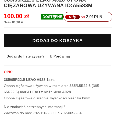
na
CIĘŻAROWA UŻYWANA ID:A5583M
początek
galerii
100,00 zł
raty
2,91
PLN
DOSTĘPNE
od
81,30 zł
DODAJ DO KOSZYKA
Dodaj do listy życzeń
Porównaj
OPIS:
385/65R22.5 LEAO A928 1szt.
Opona ciężarowa używana w rozmiarze
385/65R22.5
(385
65R22.5) marki
LEAO
z bieżnikiem
A928
.
Opona ciężarowa o średniej wysokości bieżnika 8mm.
Nie znalazłeś potrzebnych informacji?
Zadzwoń do nas: 792-110-259 lub 792-005-234