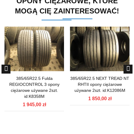
OPONY CIĘŻAROWE, KTÓRE
MOGĄ CIĘ ZAINTERESOWAĆ!
385/65R22.5 Fulda
385/65R22.5 NEXT TREAD NT
REGIOCONTROL 3 opony
RHTII opony ciężarowe
ciężarowe używane 2szt.
używane 2szt. id:K12086M
id:K8358M
1 850,00 zł
1 945,00 zł