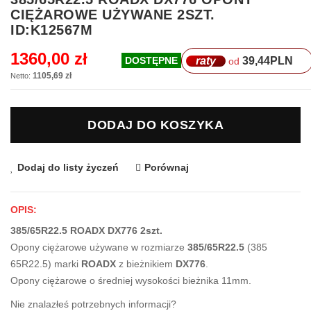
na
CIĘŻAROWE UŻYWANE 2SZT.
początek
ID:K12567M
galerii
1360,00 zł
raty
39,44
PLN
DOSTĘPNE
od
1105,69 zł
DODAJ DO KOSZYKA
Dodaj do listy życzeń
Porównaj
OPIS:
385/65R22.5 ROADX DX776 2szt.
Opony ciężarowe używane w rozmiarze
385/65R22.5
(385
65R22.5) marki
ROADX
z bieżnikiem
DX776
.
Opony ciężarowe o średniej wysokości bieżnika 11mm.
Nie znalazłeś potrzebnych informacji?