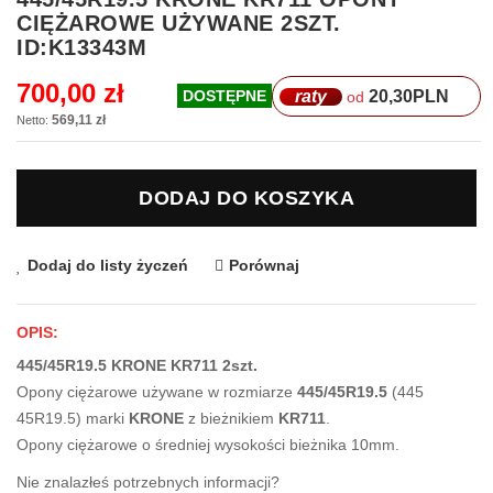
na
CIĘŻAROWE UŻYWANE 2SZT.
początek
ID:K13343M
galerii
700,00 zł
raty
20,30
PLN
DOSTĘPNE
od
569,11 zł
DODAJ DO KOSZYKA
Dodaj do listy życzeń
Porównaj
OPIS:
445/45R19.5 KRONE KR711 2szt.
Opony ciężarowe używane w rozmiarze
445/45R19.5
(445
45R19.5) marki
KRONE
z bieżnikiem
KR711
.
Opony ciężarowe o średniej wysokości bieżnika 10mm.
Nie znalazłeś potrzebnych informacji?