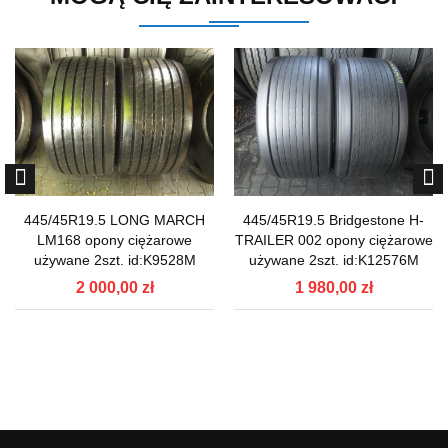
445/45R19.5 LONG MARCH
445/45R19.5 Bridgestone H-
LM168 opony ciężarowe
TRAILER 002 opony ciężarowe
używane 2szt. id:K9528M
używane 2szt. id:K12576M
2 000,00 zł
1 980,00 zł