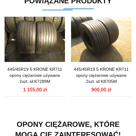
POWIĄZANE PRODUKTY
445/45R19.5 KRONE KR711
445/45R19.5 KRONE KR711
opony ciężarowe używane
opony ciężarowe używane
2szt. id:K7289M
2szt. id:K8705M
1 155,00 zł
900,00 zł
OPONY CIĘŻAROWE, KTÓRE
MOGĄ CIĘ ZAINTERESOWAĆ!