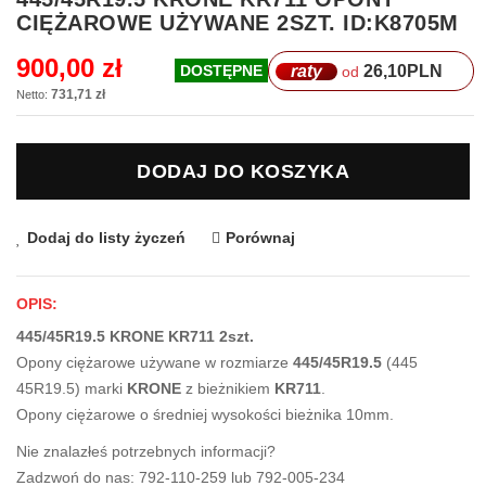
na
CIĘŻAROWE UŻYWANE 2SZT. ID:K8705M
początek
galerii
900,00 zł
raty
26,10
PLN
DOSTĘPNE
od
731,71 zł
DODAJ DO KOSZYKA
Dodaj do listy życzeń
Porównaj
OPIS:
445/45R19.5 KRONE KR711 2szt.
Opony ciężarowe używane w rozmiarze
445/45R19.5
(445
45R19.5) marki
KRONE
z bieżnikiem
KR711
.
Opony ciężarowe o średniej wysokości bieżnika 10mm.
Nie znalazłeś potrzebnych informacji?
Zadzwoń do nas: 792-110-259 lub 792-005-234