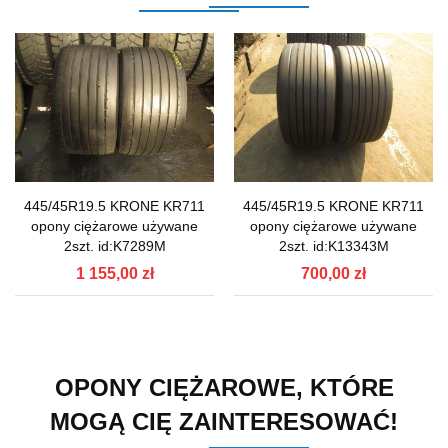
445/45R19.5 KRONE KR711
445/45R19.5 KRONE KR711
opony ciężarowe używane
opony ciężarowe używane
2szt. id:K7289M
2szt. id:K13343M
1 155,00 zł
700,00 zł
OPONY CIĘŻAROWE, KTÓRE
MOGĄ CIĘ ZAINTERESOWAĆ!