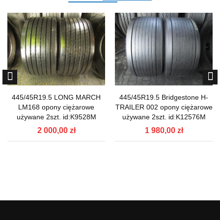
445/45R19.5 LONG MARCH
445/45R19.5 Bridgestone H-
LM168 opony ciężarowe
TRAILER 002 opony ciężarowe
używane 2szt. id:K9528M
używane 2szt. id:K12576M
2 000,00 zł
1 980,00 zł