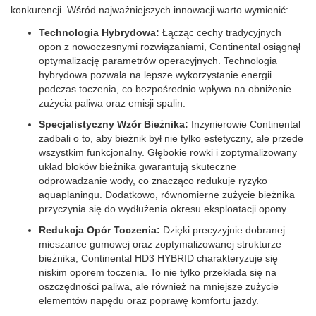
konkurencji. Wśród najważniejszych innowacji warto wymienić:
Technologia Hybrydowa:
Łącząc cechy tradycyjnych
opon z nowoczesnymi rozwiązaniami, Continental osiągnął
optymalizację parametrów operacyjnych. Technologia
hybrydowa pozwala na lepsze wykorzystanie energii
podczas toczenia, co bezpośrednio wpływa na obniżenie
zużycia paliwa oraz emisji spalin.
Specjalistyczny Wzór Bieżnika:
Inżynierowie Continental
zadbali o to, aby bieżnik był nie tylko estetyczny, ale przede
wszystkim funkcjonalny. Głębokie rowki i zoptymalizowany
układ bloków bieżnika gwarantują skuteczne
odprowadzanie wody, co znacząco redukuje ryzyko
aquaplaningu. Dodatkowo, równomierne zużycie bieżnika
przyczynia się do wydłużenia okresu eksploatacji opony.
Redukcja Opór Toczenia:
Dzięki precyzyjnie dobranej
mieszance gumowej oraz zoptymalizowanej strukturze
bieżnika, Continental HD3 HYBRID charakteryzuje się
niskim oporem toczenia. To nie tylko przekłada się na
oszczędności paliwa, ale również na mniejsze zużycie
elementów napędu oraz poprawę komfortu jazdy.