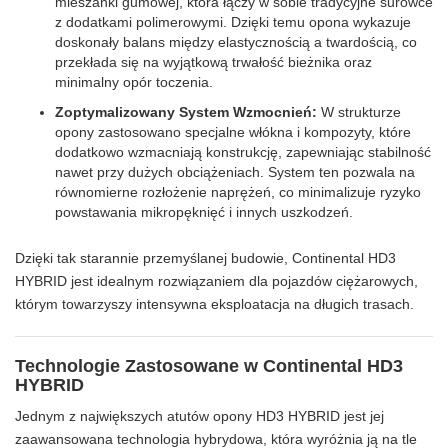
mieszanki gumowej, która łączy w sobie tradycyjne surowce
z dodatkami polimerowymi. Dzięki temu opona wykazuje
doskonały balans między elastycznością a twardością, co
przekłada się na wyjątkową trwałość bieżnika oraz
minimalny opór toczenia.
Zoptymalizowany System Wzmocnień:
W strukturze
opony zastosowano specjalne włókna i kompozyty, które
dodatkowo wzmacniają konstrukcję, zapewniając stabilność
nawet przy dużych obciążeniach. System ten pozwala na
równomierne rozłożenie naprężeń, co minimalizuje ryzyko
powstawania mikropęknięć i innych uszkodzeń.
Dzięki tak starannie przemyślanej budowie, Continental HD3
HYBRID jest idealnym rozwiązaniem dla pojazdów ciężarowych,
którym towarzyszy intensywna eksploatacja na długich trasach.
Technologie Zastosowane w Continental HD3
HYBRID
Jednym z największych atutów opony HD3 HYBRID jest jej
zaawansowana technologia hybrydowa, która wyróżnia ją na tle