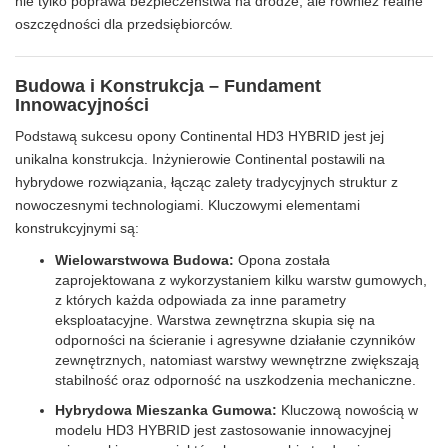
nie tylko poprawa bezpieczeństwa na drodze, ale również realne
oszczędności dla przedsiębiorców.
Budowa i Konstrukcja – Fundament
Innowacyjności
Podstawą sukcesu opony Continental HD3 HYBRID jest jej
unikalna konstrukcja. Inżynierowie Continental postawili na
hybrydowe rozwiązania, łącząc zalety tradycyjnych struktur z
nowoczesnymi technologiami. Kluczowymi elementami
konstrukcyjnymi są:
Wielowarstwowa Budowa:
Opona została
zaprojektowana z wykorzystaniem kilku warstw gumowych,
z których każda odpowiada za inne parametry
eksploatacyjne. Warstwa zewnętrzna skupia się na
odporności na ścieranie i agresywne działanie czynników
zewnętrznych, natomiast warstwy wewnętrzne zwiększają
stabilność oraz odporność na uszkodzenia mechaniczne.
Hybrydowa Mieszanka Gumowa:
Kluczową nowością w
modelu HD3 HYBRID jest zastosowanie innowacyjnej