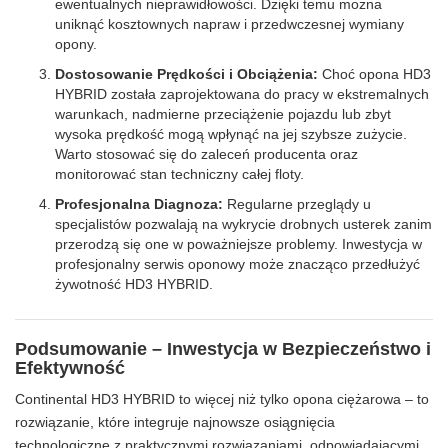
ewentualnych nieprawidłowości. Dzięki temu można
uniknąć kosztownych napraw i przedwczesnej wymiany
opony.
Dostosowanie Prędkości i Obciążenia:
Choć opona HD3
HYBRID została zaprojektowana do pracy w ekstremalnych
warunkach, nadmierne przeciążenie pojazdu lub zbyt
wysoka prędkość mogą wpłynąć na jej szybsze zużycie.
Warto stosować się do zaleceń producenta oraz
monitorować stan techniczny całej floty.
Profesjonalna Diagnoza:
Regularne przeglądy u
specjalistów pozwalają na wykrycie drobnych usterek zanim
przerodzą się one w poważniejsze problemy. Inwestycja w
profesjonalny serwis oponowy może znacząco przedłużyć
żywotność HD3 HYBRID.
Podsumowanie – Inwestycja w Bezpieczeństwo i
Efektywność
Continental HD3 HYBRID to więcej niż tylko opona ciężarowa – to
rozwiązanie, które integruje najnowsze osiągnięcia
technologiczne z praktycznymi rozwiązaniami, odpowiadającymi