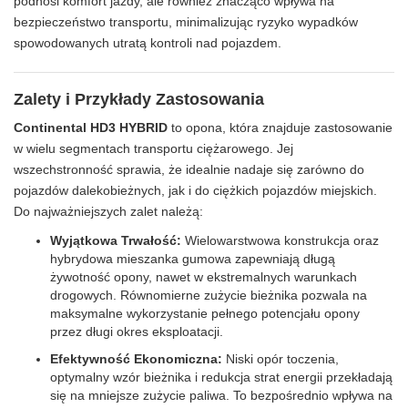
podnosi komfort jazdy, ale również znacząco wpływa na
bezpieczeństwo transportu, minimalizując ryzyko wypadków
spowodowanych utratą kontroli nad pojazdem.
Zalety i Przykłady Zastosowania
Continental HD3 HYBRID
to opona, która znajduje zastosowanie
w wielu segmentach transportu ciężarowego. Jej
wszechstronność sprawia, że idealnie nadaje się zarówno do
pojazdów dalekobieżnych, jak i do ciężkich pojazdów miejskich.
Do najważniejszych zalet należą:
Wyjątkowa Trwałość:
Wielowarstwowa konstrukcja oraz
hybrydowa mieszanka gumowa zapewniają długą
żywotność opony, nawet w ekstremalnych warunkach
drogowych. Równomierne zużycie bieżnika pozwala na
maksymalne wykorzystanie pełnego potencjału opony
przez długi okres eksploatacji.
Efektywność Ekonomiczna:
Niski opór toczenia,
optymalny wzór bieżnika i redukcja strat energii przekładają
się na mniejsze zużycie paliwa. To bezpośrednio wpływa na