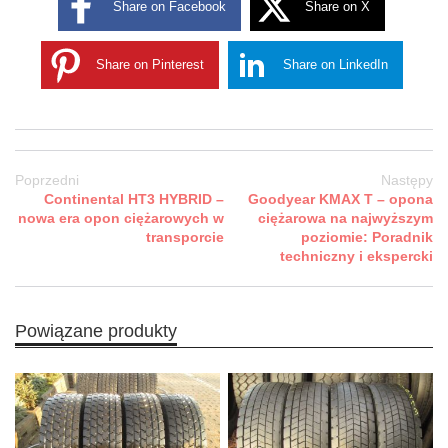
Share on Facebook
Share on X
Share on Pinterest
Share on LinkedIn
Poprzedni
Następy
Continental HT3 HYBRID –
Goodyear KMAX T – opona
nowa era opon ciężarowych w
ciężarowa na najwyższym
transporcie
poziomie: Poradnik
techniczny i ekspercki
Powiązane produkty