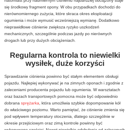
natomiast przy nadmiernym ciśnieniu najbardziej obciążony staje
się środkowy fragment opony. W obu przypadkach dochodzi do
nierównomiernego zużycia, które skraca okres eksploatacji
ogumienia i może wymusić wcześniejszą wymianę. Dodatkowo
nieprawidłowe ciśnienie zwiększa ryzyko uszkodzeń
mechanicznych, szczególnie podczas jazdy po nierównych
drogach lub przy dużych obciążeniach.
Regularna kontrola to niewielki
wysiłek, duże korzyści
Sprawdzanie ciśnienia powinno być stałym elementem obsługi
pojazdu. Najlepiej wykonywać je na zimnych oponach i zgodnie z
zaleceniami producenta pojazdu lub ogumienia. W warsztatach
oraz bazach transportowych pomocna może być odpowiednio
dobrana
sprężarka
, która umożliwia szybkie dopompowanie kół
do właściwego poziomu. Warto pamiętać, że ciśnienie zmienia się
pod wpływem temperatury otoczenia, dlatego szczególnie w
okresie przejściowym oraz zimą kontrole powinny być
wykonywane częściej. Nawet niewielkie odchylenia od zalecanych