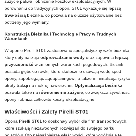
zużycie paliwa i obniżenie kosztów eksploatacyjnych. W
porównaniu do tradycyjnych opon, ST01 wykazuje się lepszą
trwałością
bieżnika, co pozwala na dłuższe użytkowanie bez
potrzeby jego wymiany.
Konstrukcja Bieżnika i Technologie Pracy w Trudnych
Warunkach
W oponie Pirelli ST01 zastosowano specjalistyczny wzór bieżnika,
który optymalizuje
odprowadzanie wody
oraz zapewnia
lepszą
przyczepność
w zmiennych warunkach pogodowych. Bieżnik
posiada głębokie rowki, które skutecznie usuwają wodę spod
opony, zapobiegając aquaplaningowi, a także minimalizują ryzyko
utraty trakcji na mokrej nawierzchni.
Optymalizacja bieżnika
pozwala także na
równomierne zużycie
, co zwiększa żywotność
opony i obniża całkowite koszty eksploatacyjne.
Właściwości i Zalety Pirelli ST01
Opona
Pirelli ST01
to doskonały wybór dla firm transportowych,
które szukają niezawodnych rozwiązań do swojego parku
pojazdów. Oto najważniejsze właściwości, które wyróżniają tę