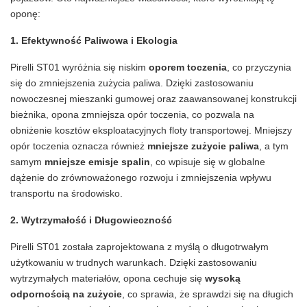
oponę:
1.
Efektywność Paliwowa i Ekologia
Pirelli ST01 wyróżnia się niskim
oporem toczenia
, co przyczynia
się do zmniejszenia zużycia paliwa. Dzięki zastosowaniu
nowoczesnej mieszanki gumowej oraz zaawansowanej konstrukcji
bieżnika, opona zmniejsza opór toczenia, co pozwala na
obniżenie kosztów eksploatacyjnych floty transportowej. Mniejszy
opór toczenia oznacza również
mniejsze zużycie paliwa
, a tym
samym
mniejsze emisje spalin
, co wpisuje się w globalne
dążenie do zrównoważonego rozwoju i zmniejszenia wpływu
transportu na środowisko.
2.
Wytrzymałość i Długowieczność
Pirelli ST01 została zaprojektowana z myślą o długotrwałym
użytkowaniu w trudnych warunkach. Dzięki zastosowaniu
wytrzymałych materiałów, opona cechuje się
wysoką
odpornością na zużycie
, co sprawia, że sprawdzi się na długich