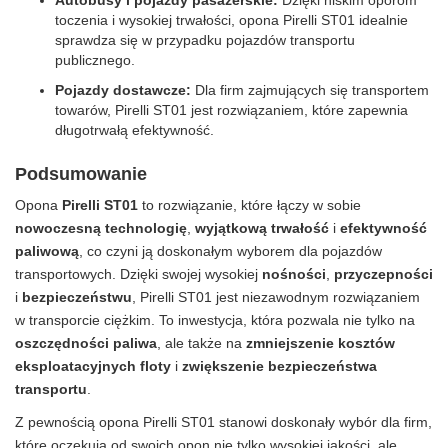
toczenia i wysokiej trwałości, opona Pirelli ST01 idealnie
sprawdza się w przypadku pojazdów transportu
publicznego.
Pojazdy dostawcze:
Dla firm zajmujących się transportem
towarów, Pirelli ST01 jest rozwiązaniem, które zapewnia
długotrwałą efektywność.
Podsumowanie
Opona
Pirelli ST01
to rozwiązanie, które łączy w sobie
nowoczesną technologię
,
wyjątkową trwałość
i
efektywność
paliwową
, co czyni ją doskonałym wyborem dla pojazdów
transportowych. Dzięki swojej wysokiej
nośności
,
przyczepności
i
bezpieczeństwu
, Pirelli ST01 jest niezawodnym rozwiązaniem
w transporcie ciężkim. To inwestycja, która pozwala nie tylko na
oszczędności paliwa
, ale także na
zmniejszenie kosztów
eksploatacyjnych floty
i
zwiększenie bezpieczeństwa
transportu
.
Z pewnością opona Pirelli ST01 stanowi doskonały wybór dla firm,
które oczekują od swoich opon nie tylko wysokiej jakości, ale