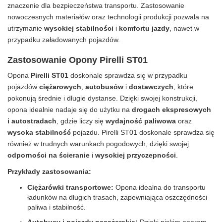
znaczenie dla bezpieczeństwa transportu. Zastosowanie
nowoczesnych materiałów oraz technologii produkcji pozwala na
utrzymanie
wysokiej stabilności
i
komfortu jazdy
, nawet w
przypadku załadowanych pojazdów.
Zastosowanie Opony Pirelli ST01
Opona
Pirelli ST01
doskonale sprawdza się w przypadku
pojazdów
ciężarowych
,
autobusów
i
dostawczych
, które
pokonują średnie i długie dystanse. Dzięki swojej konstrukcji,
opona idealnie nadaje się do użytku na
drogach ekspresowych
i autostradach
, gdzie liczy się
wydajność paliwowa
oraz
wysoka stabilność
pojazdu. Pirelli ST01 doskonale sprawdza się
również w trudnych warunkach pogodowych, dzięki swojej
odporności na ścieranie
i
wysokiej przyczepności
.
Przykłady zastosowania:
Ciężarówki transportowe:
Opona idealna do transportu
ładunków na długich trasach, zapewniająca oszczędności
paliwa i stabilność.
Autobusy i pojazdy pasażerskie:
Dzięki niskim oporom