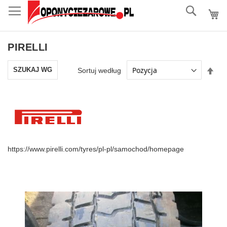
do
Szukaj
treści
PIRELLI
Ust
SZUKAJ WG
Sortuj według
kie
mal
https://www.pirelli.com/tyres/pl-pl/samochod/homepage